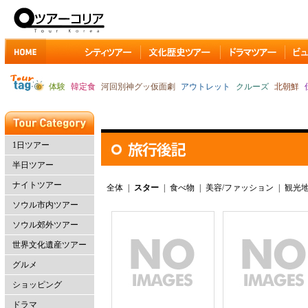
体験
韓定食
河回別神グッ仮面劇
アウトレット
クルーズ
北朝鮮
1日ツアー
半日ツアー
ナイトツアー
全体
|
スター
|
食べ物
|
美容/ファッション
|
観光
ソウル市内ツアー
ソウル郊外ツアー
世界文化遺産ツアー
グルメ
ショッピング
ドラマ