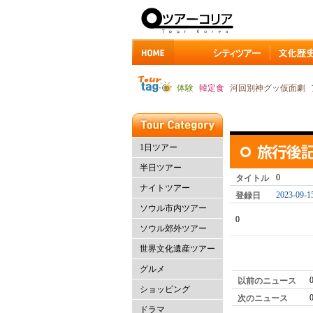
体験
韓定食
河回別神グッ仮面劇
1日ツアー
半日ツアー
0
タイトル
ナイトツアー
2023-09-1
登録日
ソウル市内ツアー
0
ソウル郊外ツアー
世界文化遺産ツアー
グルメ
以前のニュース
ショッピング
次のニュース
ドラマ