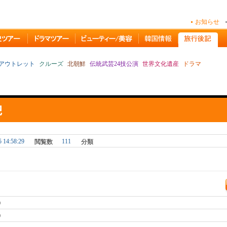
お知らせ
アウトレット
クルーズ
北朝鮮
伝統武芸24技公演
世界文化遺産
ドラマ
5 14:58:29
111
閲覧数
分類
0
0