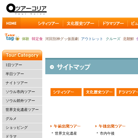
体験
韓定食
河回別神グッ仮面劇
アウトレット
クルーズ
北朝鮮
1日ツアー
半日ツアー
ナイトツアー
ソウル市内ツアー
ソウル郊外ツアー
世界文化遺産ツアー
グルメ
ショッピング
世界文化遺産
市内午後
ドラマ