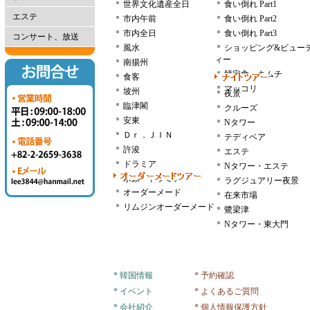
世界文化遺産全日
食い倒れ Part1
エステ
市内午前
食い倒れ Part2
市内全日
食い倒れ Part3
コンサート、放送
風水
ショッピング&ビュー
ィー
南揚州
韓定食・キムチ
食客
マッコリ
坡州
夜景
臨津閣
クルーズ
安東
Nタワー
Ｄｒ．ＪＩＮ
テディベア
許浚
エステ
ドラミア
Nタワー・エステ
水原・ドラミア
ラグジュアリー夜景
オーダーメード
在来市場
リムジンオーダーメード
鷺梁津
Nタワー・東大門
* 韓国情報
* 予約確認
* イベント
* よくあるご質問
* 会社紹介
* 個人情報保護方針