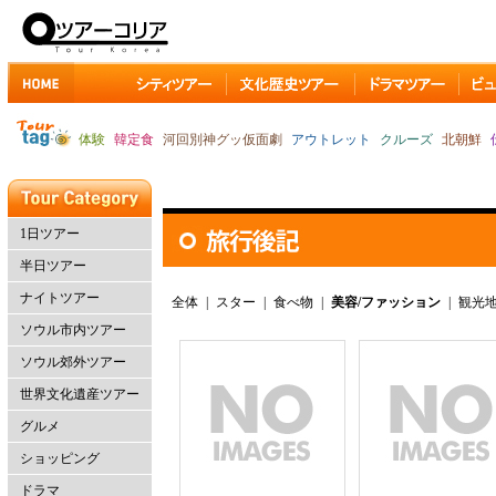
体験
韓定食
河回別神グッ仮面劇
アウトレット
クルーズ
北朝鮮
1日ツアー
半日ツアー
ナイトツアー
全体
|
スター
|
食べ物
|
美容/ファッション
|
観光
ソウル市内ツアー
ソウル郊外ツアー
世界文化遺産ツアー
グルメ
ショッピング
ドラマ